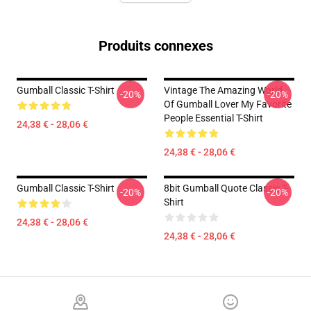
Produits connexes
Gumball Classic T-Shirt
Vintage The Amazing World
-20%
-20%
Of Gumball Lover My Favorite
People Essential T-Shirt
24,38 € - 28,06 €
24,38 € - 28,06 €
Gumball Classic T-Shirt
8bit Gumball Quote Classic T-
-20%
-20%
Shirt
24,38 € - 28,06 €
24,38 € - 28,06 €
Footer