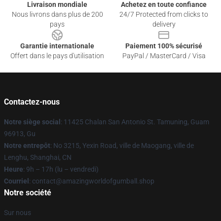
Livraison mondiale
Achetez en toute confiance
Nous livrons dans plus de 200
24/7 Protected from clicks to
pays
delivery
Garantie internationale
Paiement 100% sécurisé
Offert dans le pays d'utilisation
PayPal / MasterCard / Visa
Contactez-nous
Notre siège social
: 11425 Chalan San Antonio St. Tamuning, Guam
96913, Gu
Notre entrepôt
: No 3215, Yexin Road, ville de Maogang, ville de
Lenghu, Shanghai, CN
Heure
: 9h – 17h (lu – vendredi)
Courriel
: contact@amazingworldofgumball.shop
Notre société
Sur nous