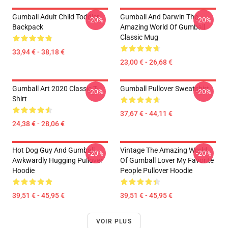
Gumball Adult Child Toddler
Gumball And Darwin The
-20%
-20%
Backpack
Amazing World Of Gumball
Classic Mug
33,94 € - 38,18 €
23,00 € - 26,68 €
Gumball Art 2020 Classic T-
Gumball Pullover Sweatshirt
-20%
-20%
Shirt
37,67 € - 44,11 €
24,38 € - 28,06 €
Hot Dog Guy And Gumball
Vintage The Amazing World
-20%
-20%
Awkwardly Hugging Pullover
Of Gumball Lover My Favorite
Hoodie
People Pullover Hoodie
39,51 € - 45,95 €
39,51 € - 45,95 €
VOIR PLUS