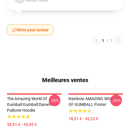
Verified owner
Write your review
1
/
1
Meilleures ventes
The Amazing World Of
Rainbow AMAZING WORLD
-20%
-20%
Gumball Gumball Darwin
OF GUMBALL Poster
Pullover Hoodie
18,21 € - 42,22 €
39,51 € - 45,95 €