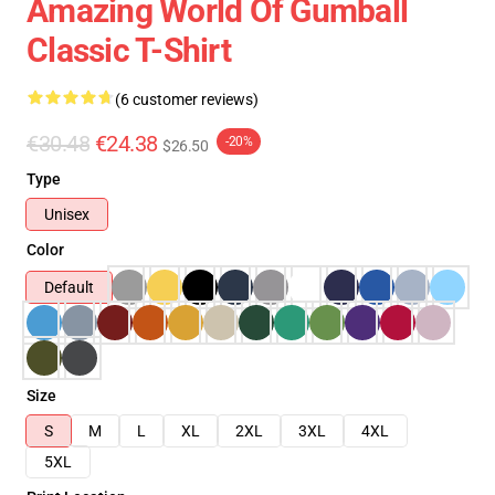
Amazing World Of Gumball
Classic T-Shirt
(6 customer reviews)
€30.48
€24.38
-20%
$26.50
Type
Unisex
Color
Default
Size
S
M
L
XL
2XL
3XL
4XL
5XL