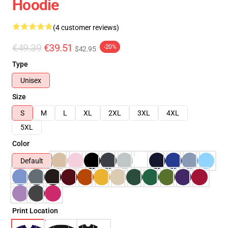
Hoodie
(4 customer reviews)
€49.39
€39.51
-20%
$42.95
Type
Unisex
Size
S
M
L
XL
2XL
3XL
4XL
5XL
Color
Default
Print Location