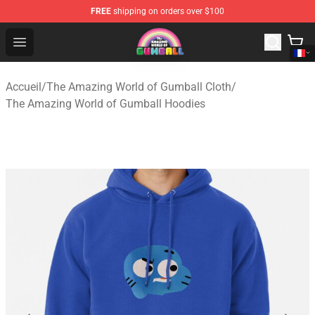
FREE
shipping on orders over $100
The Amazing World of Gumball Store - Official The Ama
Open menu
Accueil
/
The Amazing World of Gumball Cloth
/
The Amazing World of Gumball Hoodies