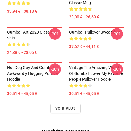
Classic Mug
33,94 € - 38,18 €
23,00 € - 26,68 €
Gumball Art 2020 Classic T-
Gumball Pullover Sweatshirt
-20%
-20%
Shirt
37,67 € - 44,11 €
24,38 € - 28,06 €
Hot Dog Guy And Gumball
Vintage The Amazing World
-20%
-20%
Awkwardly Hugging Pullover
Of Gumball Lover My Favorite
Hoodie
People Pullover Hoodie
39,51 € - 45,95 €
39,51 € - 45,95 €
VOIR PLUS