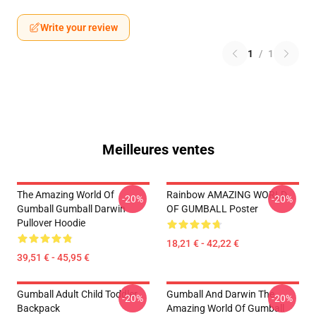
Write your review
1
/
1
Meilleures ventes
The Amazing World Of
Rainbow AMAZING WORLD
-20%
-20%
Gumball Gumball Darwin
OF GUMBALL Poster
Pullover Hoodie
18,21 € - 42,22 €
39,51 € - 45,95 €
Gumball Adult Child Toddler
Gumball And Darwin The
-20%
-20%
Backpack
Amazing World Of Gumball