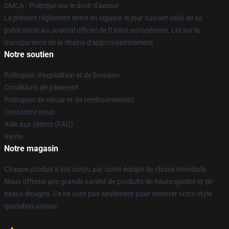
DMCA - Politique sur le droit d'auteur
Le présent règlement entre en vigueur le jour suivant celui de sa
publication au Journal officiel de l'Union européenne. Loi sur la
transparence de la chaîne d'approvisionnement
Notre soutien
Politiques d'expédition et de livraison
Conditions de paiement
Politiques de retour et de remboursement
Contactez-nous
Aide aux clients (FAQ)
Vente
Notre magasin
Chaque produit a été conçu par notre équipe de classe mondiale.
Nous offrons une grande variété de produits de haute qualité et de
beaux designs. Ce ne sont pas seulement pour montrer votre style
quotidien unique.