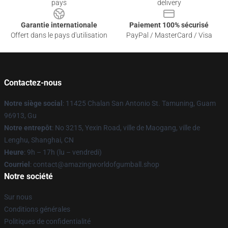
pays
delivery
Garantie internationale
Paiement 100% sécurisé
Offert dans le pays d'utilisation
PayPal / MasterCard / Visa
Contactez-nous
Notre siège social
: 11425 Chalan San Antonio St. Tamuning, Guam
96913, Gu
Notre entrepôt
: No 3215, Yexin Road, ville de Maogang, ville de
Lenghu, Shanghai, CN
Heure
: 9h – 17h (lu – vendredi)
Courriel
: contact@amazingworldofgumball.shop
Notre société
Sur nous
Conditions générales
Politiques de confidentialité