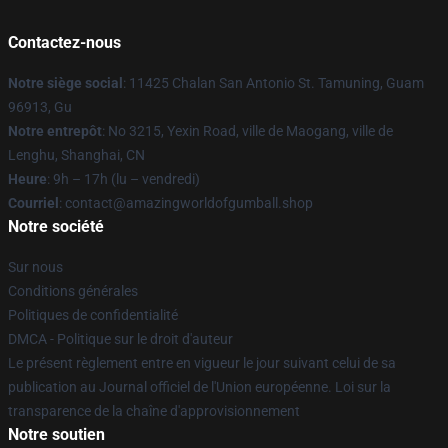
Contactez-nous
Notre siège social
: 11425 Chalan San Antonio St. Tamuning, Guam
96913, Gu
Notre entrepôt
: No 3215, Yexin Road, ville de Maogang, ville de
Lenghu, Shanghai, CN
Heure
: 9h – 17h (lu – vendredi)
Courriel
: contact@amazingworldofgumball.shop
Notre société
Sur nous
Conditions générales
Politiques de confidentialité
DMCA - Politique sur le droit d'auteur
Le présent règlement entre en vigueur le jour suivant celui de sa
publication au Journal officiel de l'Union européenne. Loi sur la
transparence de la chaîne d'approvisionnement
Notre soutien