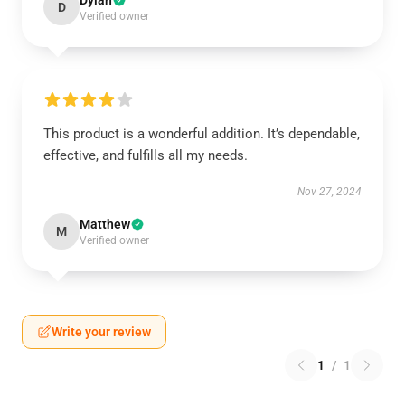
Dylan
D
Verified owner
This product is a wonderful addition. It’s dependable,
effective, and fulfills all my needs.
Nov 27, 2024
Matthew
M
Verified owner
Write your review
1
/
1