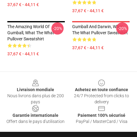
37,67 € - 44,11 €
37,67 € - 44,11 €
The Amazing World Of
Gumball And Darwin, What
-20%
-20%
Gumball, What The What
The What Pullover Sweatshirt
Pullover Sweatshirt
37,67 € - 44,11 €
37,67 € - 44,11 €
Footer
Livraison mondiale
Achetez en toute confiance
Nous livrons dans plus de 200
24/7 Protected from clicks to
pays
delivery
Garantie internationale
Paiement 100% sécurisé
Offert dans le pays d'utilisation
PayPal / MasterCard / Visa