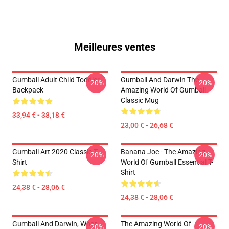
Meilleures ventes
Gumball Adult Child Toddler
Gumball And Darwin The
-20%
-20%
Backpack
Amazing World Of Gumball
Classic Mug
33,94 € - 38,18 €
23,00 € - 26,68 €
Gumball Art 2020 Classic T-
Banana Joe - The Amazing
-20%
-20%
Shirt
World Of Gumball Essential T-
Shirt
24,38 € - 28,06 €
24,38 € - 28,06 €
Gumball And Darwin, What
The Amazing World Of
-20%
-20%