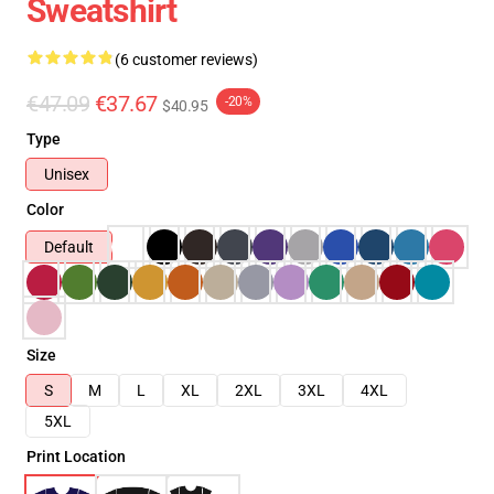
Sweatshirt
(6 customer reviews)
€47.09
€37.67
-20%
$40.95
Type
Unisex
Color
Default
Size
S
M
L
XL
2XL
3XL
4XL
5XL
Print Location