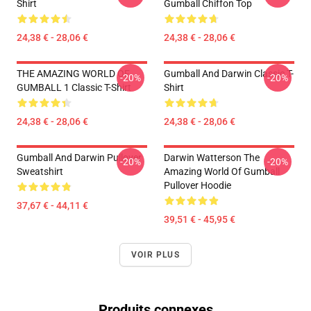
Shirt
Gumball Chiffon Top
24,38 € - 28,06 €
24,38 € - 28,06 €
THE AMAZING WORLD OF
Gumball And Darwin Classic T-
-20%
-20%
GUMBALL 1 Classic T-Shirt
Shirt
24,38 € - 28,06 €
24,38 € - 28,06 €
Gumball And Darwin Pullover
Darwin Watterson The
-20%
-20%
Sweatshirt
Amazing World Of Gumball
Pullover Hoodie
37,67 € - 44,11 €
39,51 € - 45,95 €
VOIR PLUS
Produits connexes