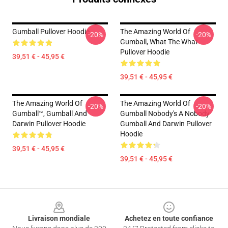
Gumball Pullover Hoodie
The Amazing World Of
-20%
-20%
Gumball, What The What
Pullover Hoodie
39,51 € - 45,95 €
39,51 € - 45,95 €
The Amazing World Of
The Amazing World Of
-20%
-20%
Gumball™, Gumball And
Gumball Nobody's A Nobody
Darwin Pullover Hoodie
Gumball And Darwin Pullover
Hoodie
39,51 € - 45,95 €
39,51 € - 45,95 €
Footer
Livraison mondiale
Achetez en toute confiance