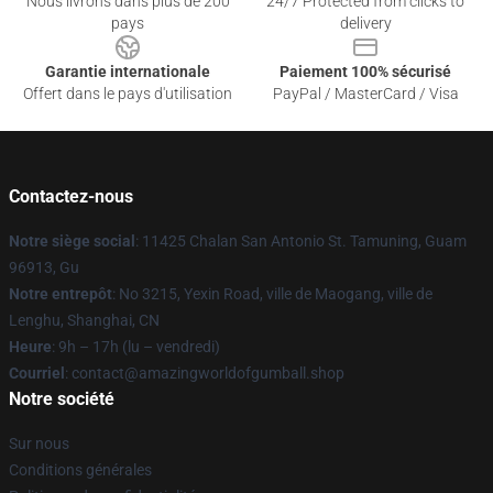
Nous livrons dans plus de 200
24/7 Protected from clicks to
pays
delivery
Garantie internationale
Paiement 100% sécurisé
Offert dans le pays d'utilisation
PayPal / MasterCard / Visa
Contactez-nous
Notre siège social
: 11425 Chalan San Antonio St. Tamuning, Guam
96913, Gu
Notre entrepôt
: No 3215, Yexin Road, ville de Maogang, ville de
Lenghu, Shanghai, CN
Heure
: 9h – 17h (lu – vendredi)
Courriel
: contact@amazingworldofgumball.shop
Notre société
Sur nous
Conditions générales