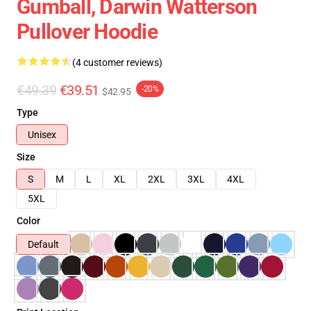
Gumball, Darwin Watterson
Pullover Hoodie
(4 customer reviews)
€49.39
€39.51
-20%
$42.95
Type
Unisex
Size
S
M
L
XL
2XL
3XL
4XL
5XL
Color
Default