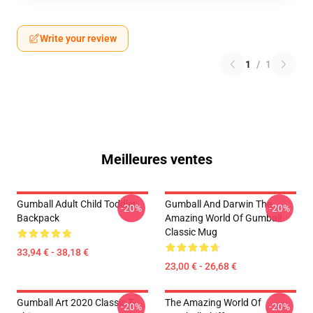
Write your review
1
/
1
Meilleures ventes
Gumball Adult Child Toddler
Gumball And Darwin The
-20%
-20%
Backpack
Amazing World Of Gumball
Classic Mug
33,94 € - 38,18 €
23,00 € - 26,68 €
Gumball Art 2020 Classic T-
The Amazing World Of
-20%
-20%