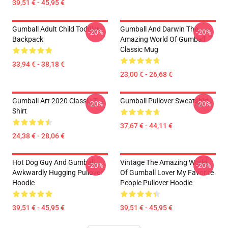
39,51 € - 45,95 €
Gumball Adult Child Toddler
Gumball And Darwin The
-20%
-20%
Backpack
Amazing World Of Gumball
Classic Mug
33,94 € - 38,18 €
23,00 € - 26,68 €
Gumball Art 2020 Classic T-
Gumball Pullover Sweatshirt
-20%
-20%
Shirt
37,67 € - 44,11 €
24,38 € - 28,06 €
Hot Dog Guy And Gumball
Vintage The Amazing World
-20%
-20%
Awkwardly Hugging Pullover
Of Gumball Lover My Favorite
Hoodie
People Pullover Hoodie
39,51 € - 45,95 €
39,51 € - 45,95 €