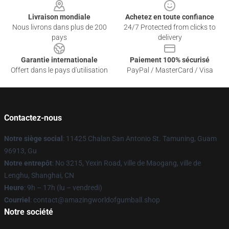
Livraison mondiale
Achetez en toute confiance
Nous livrons dans plus de 200
24/7 Protected from clicks to
pays
delivery
Garantie internationale
Paiement 100% sécurisé
Offert dans le pays d'utilisation
PayPal / MasterCard / Visa
Contactez-nous
Notre siège social
: 11425 Chalan San Antonio St. Tamuning, Guam
96913, Gu
Notre entrepôt
: No 3215, Yexin Road, ville de Maogang, ville de
Lenghu, Shanghai, CN
Heure
: 9h – 17h (lu – vendredi)
Courriel
: contact@amazingworldofgumball.shop
Notre société