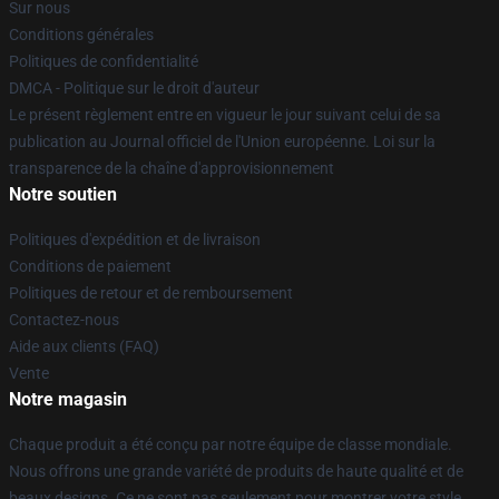
Sur nous
Conditions générales
Politiques de confidentialité
DMCA - Politique sur le droit d'auteur
Le présent règlement entre en vigueur le jour suivant celui de sa
publication au Journal officiel de l'Union européenne. Loi sur la
transparence de la chaîne d'approvisionnement
Notre soutien
Politiques d'expédition et de livraison
Conditions de paiement
Politiques de retour et de remboursement
Contactez-nous
Aide aux clients (FAQ)
Vente
Notre magasin
Chaque produit a été conçu par notre équipe de classe mondiale.
Nous offrons une grande variété de produits de haute qualité et de
beaux designs. Ce ne sont pas seulement pour montrer votre style