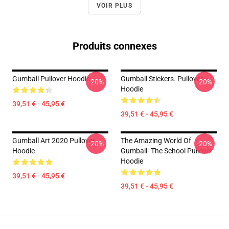
VOIR PLUS
Produits connexes
Gumball Pullover Hoodie
Gumball Stickers. Pullover
-20%
-20%
Hoodie
39,51 € - 45,95 €
39,51 € - 45,95 €
Gumball Art 2020 Pullover
The Amazing World Of
-20%
-20%
Hoodie
Gumball- The School Pullover
Hoodie
39,51 € - 45,95 €
39,51 € - 45,95 €
Footer