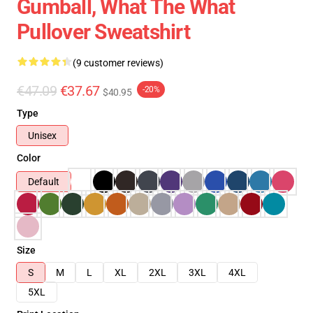
Gumball, What The What
Pullover Sweatshirt
(9 customer reviews)
€47.09
€37.67
-20%
$40.95
Type
Unisex
Color
Default
Size
S
M
L
XL
2XL
3XL
4XL
5XL