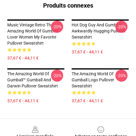
Produits connexes
Music Vintage Retro The
Hot Dog Guy And Gumball
-20%
-20%
Amazing World Of Gumball
Awkwardly Hugging Pullover
Lover Women My Favorite
Sweatshirt
Pullover Sweatshirt
37,67 € - 44,11 €
37,67 € - 44,11 €
The Amazing World Of
The Amazing World Of
-20%
-20%
Gumball™ Gumball And
Gumball Logo Pullover
Darwin Pullover Sweatshirt
Sweatshirt
37,67 € - 44,11 €
37,67 € - 44,11 €
Footer