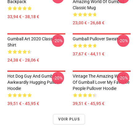
Backpack
Amazing World Of Gumball
Classic Mug
33,94 € - 38,18 €
23,00 € - 26,68 €
Gumball Art 2020 Classic T-
Gumball Pullover Sweatshirt
-20%
-20%
Shirt
37,67 € - 44,11 €
24,38 € - 28,06 €
Hot Dog Guy And Gumball
Vintage The Amazing World
-20%
-20%
Awkwardly Hugging Pullover
Of Gumball Lover My Favorite
Hoodie
People Pullover Hoodie
39,51 € - 45,95 €
39,51 € - 45,95 €
VOIR PLUS