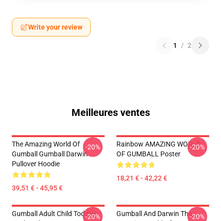
Write your review
1
/
2
Meilleures ventes
The Amazing World Of
Rainbow AMAZING WORLD
-20%
-20%
Gumball Gumball Darwin
OF GUMBALL Poster
Pullover Hoodie
18,21 € - 42,22 €
39,51 € - 45,95 €
Gumball Adult Child Toddler
Gumball And Darwin The
-20%
-20%