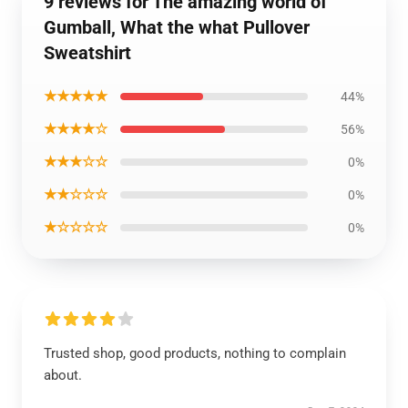
9 reviews for The amazing world of
Gumball, What the what Pullover
Sweatshirt
★★★★★
44%
★★★★☆
56%
★★★☆☆
0%
★★☆☆☆
0%
★☆☆☆☆
0%
Trusted shop, good products, nothing to complain
about.