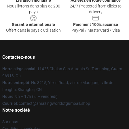
Livraison mondiale
Achetez en toute confiance
Nous livrons dans plus de 200
24/7 Protected from clicks to
pays
delivery
Garantie internationale
Paiement 100% sécurisé
Offert dans le pays d'utilisation
PayPal / MasterCard / Visa
Contactez-nous
Notre siège social
: 11425 Chalan San Antonio St. Tamuning, Guam
96913, Gu
Notre entrepôt
: No 3215, Yexin Road, ville de Maogang, ville de
Lenghu, Shanghai, CN
Heure
: 9h – 17h (lu – vendredi)
Courriel
: contact@amazingworldofgumball.shop
Notre société
Sur nous
Conditions générales