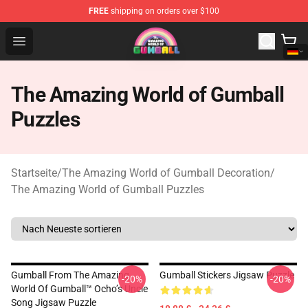
FREE
shipping on orders over $100
The Amazing World of Gumball Store - Official The Ama
Open menu
The Amazing World of Gumball
Puzzles
Startseite
/
The Amazing World of Gumball Decoration
/
The Amazing World of Gumball Puzzles
Gumball From The Amazing
Gumball Stickers Jigsaw Puzzle
-20%
-20%
World Of Gumball™ Ocho’s Uncle
Song Jigsaw Puzzle