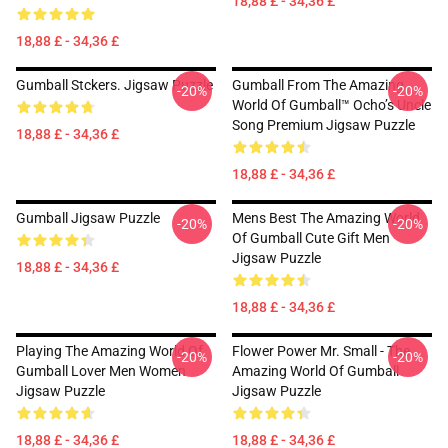
18,88 £ - 34,36 £
18,88 £ - 34,36 £
Gumball Stckers. Jigsaw Puzzle
Gumball From The Amazing
-20%
-20%
World Of Gumball™ Ocho’s Uncle
Song Premium Jigsaw Puzzle
18,88 £ - 34,36 £
18,88 £ - 34,36 £
Gumball Jigsaw Puzzle
Mens Best The Amazing World
-20%
-20%
Of Gumball Cute Gift Men
Jigsaw Puzzle
18,88 £ - 34,36 £
18,88 £ - 34,36 £
Playing The Amazing World Of
Flower Power Mr. Small - The
-20%
-20%
Gumball Lover Men Women
Amazing World Of Gumball
Jigsaw Puzzle
Jigsaw Puzzle
18,88 £ - 34,36 £
18,88 £ - 34,36 £