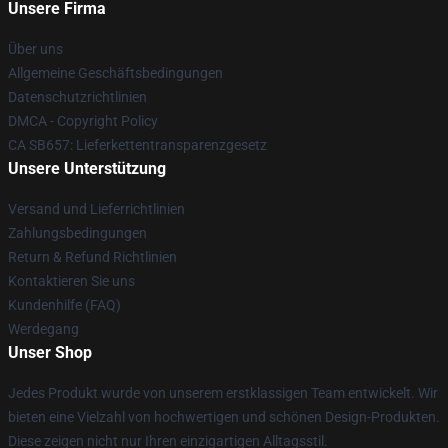
Unsere Firma
Über uns
Allgemeine Geschäftsbedingungen
Datenschutzrichtlinien
DMCA - Copyright Policy
CA SB657: Lieferkettentransparenzgesetz
Unsere Unterstützung
Versand und Lieferrichtlinien
Zahlungsbedingungen
Return & Refund Richtlinien
Kontaktieren Sie uns
Kundenhilfe (FAQ)
Werdegang
Unser Shop
Jedes Produkt wurde von unserem erstklassigen Team entwickelt. Wir
bieten eine Vielzahl von hochwertigen und schönen Design-Produkten.
Diese zeigen nicht nur Ihren einzigartigen Alltagsstil.