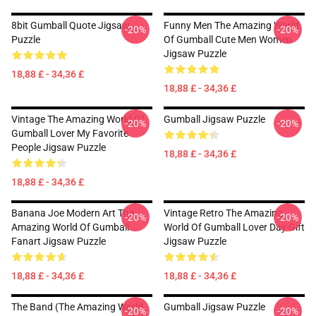
8bit Gumball Quote Jigsaw
Funny Men The Amazing World
-20%
-20%
Puzzle
Of Gumball Cute Men Women
Jigsaw Puzzle
18,88 £ - 34,36 £
18,88 £ - 34,36 £
Vintage The Amazing World Of
Gumball Jigsaw Puzzle
-20%
-20%
Gumball Lover My Favorite
People Jigsaw Puzzle
18,88 £ - 34,36 £
18,88 £ - 34,36 £
Banana Joe Modern Art The
Vintage Retro The Amazing
-20%
-20%
Amazing World Of Gumball
World Of Gumball Lover Day Gift
Fanart Jigsaw Puzzle
Jigsaw Puzzle
18,88 £ - 34,36 £
18,88 £ - 34,36 £
The Band (The Amazing World
Gumball Jigsaw Puzzle
-20%
-20%