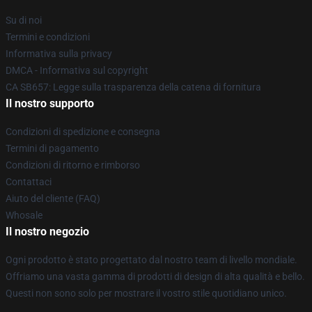
Su di noi
Termini e condizioni
Informativa sulla privacy
DMCA - Informativa sul copyright
CA SB657: Legge sulla trasparenza della catena di fornitura
Il nostro supporto
Condizioni di spedizione e consegna
Termini di pagamento
Condizioni di ritorno e rimborso
Contattaci
Aiuto del cliente (FAQ)
Whosale
Il nostro negozio
Ogni prodotto è stato progettato dal nostro team di livello mondiale.
Offriamo una vasta gamma di prodotti di design di alta qualità e bello.
Questi non sono solo per mostrare il vostro stile quotidiano unico.