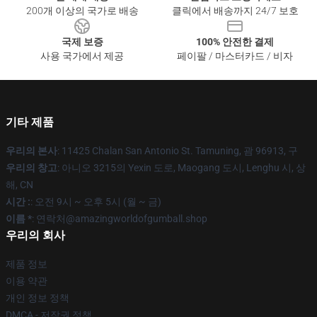
200개 이상의 국가로 배송
클릭에서 배송까지 24/7 보호
국제 보증
100% 안전한 결제
사용 국가에서 제공
페이팔 / 마스터카드 / 비자
기타 제품
우리의 본사
: 11425 Chalan San Antonio St. Tamuning, 괌 96913, 구
우리의 창고
: 아니오 3215의 Yexin 도로, Maogang 도시, Lenghu 시, 상
해, CN
시간 :
: 오전 9시 ~ 오후 5시 (월 ~ 금)
이름 *
: 연락처@amazingworldofgumball.shop
우리의 회사
제품 정보
이용 약관
개인 정보 정책
DMCA - 저작권 정책