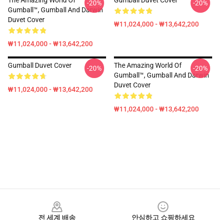
The Amazing World Of
Gumball Duvet Cover
-20%
-20%
Gumball™, Gumball And Darwin
Duvet Cover
₩11,024,000 - ₩13,642,200
₩11,024,000 - ₩13,642,200
Gumball Duvet Cover
The Amazing World Of
-20%
-20%
Gumball™, Gumball And Darwin
Duvet Cover
₩11,024,000 - ₩13,642,200
₩11,024,000 - ₩13,642,200
Footer
전 세계 배송
안심하고 쇼핑하세요