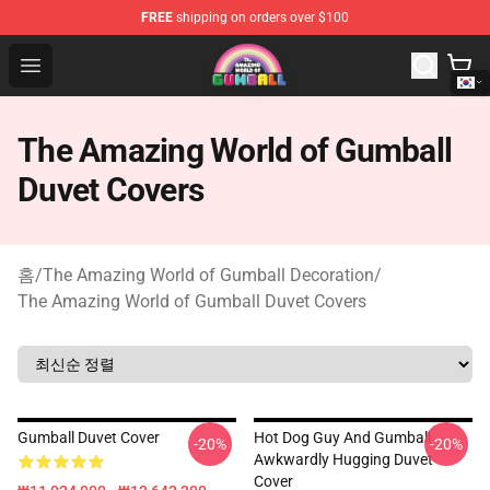
FREE
shipping on orders over $100
The Amazing World of Gumball Store - Official The Ama
Open menu
The Amazing World of Gumball
Duvet Covers
홈
/
The Amazing World of Gumball Decoration
/
The Amazing World of Gumball Duvet Covers
Gumball Duvet Cover
Hot Dog Guy And Gumball
-20%
-20%
Awkwardly Hugging Duvet
Cover