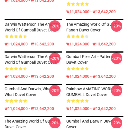
₩11,024,000 - ₩13,642,200
₩11,024,000 - ₩13,642,200
Darwin Watterson The Amazing
The Amazing World Of Gumball
-20%
-20%
World Of Gumball Duvet Cover
Fanart Duvet Cover
₩11,024,000 - ₩13,642,200
₩11,024,000 - ₩13,642,200
Darwin Watterson The Amazing
Gumball Pixel Art - Pattern
-20%
-20%
World Of Gumball Duvet Cover
Duvet Cover
₩11,024,000 - ₩13,642,200
₩11,024,000 - ₩13,642,200
Gumball And Darwin, What The
Rainbow AMAZING WORLD OF
-20%
-20%
What Duvet Cover
GUMBALL Duvet Cover
₩11,024,000 - ₩13,642,200
₩11,024,000 - ₩13,642,200
The Amazing World Of Gumball
Gumball And Darwin Duvet
-20%
-20%
Duvet Cover
Cover