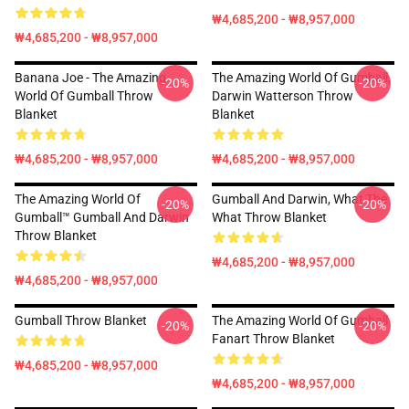
₩4,685,200 - ₩8,957,000
₩4,685,200 - ₩8,957,000
Banana Joe - The Amazing
The Amazing World Of Gumball,
-20%
-20%
World Of Gumball Throw
Darwin Watterson Throw
Blanket
Blanket
₩4,685,200 - ₩8,957,000
₩4,685,200 - ₩8,957,000
The Amazing World Of
Gumball And Darwin, What The
-20%
-20%
Gumball™ Gumball And Darwin
What Throw Blanket
Throw Blanket
₩4,685,200 - ₩8,957,000
₩4,685,200 - ₩8,957,000
Gumball Throw Blanket
The Amazing World Of Gumball
-20%
-20%
Fanart Throw Blanket
₩4,685,200 - ₩8,957,000
₩4,685,200 - ₩8,957,000