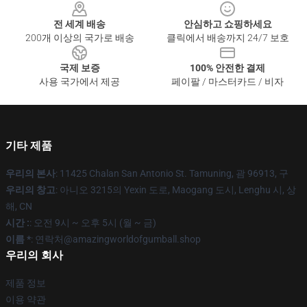
전 세계 배송
안심하고 쇼핑하세요
200개 이상의 국가로 배송
클릭에서 배송까지 24/7 보호
국제 보증
100% 안전한 결제
사용 국가에서 제공
페이팔 / 마스터카드 / 비자
기타 제품
우리의 본사
: 11425 Chalan San Antonio St. Tamuning, 괌 96913, 구
우리의 창고
: 아니오 3215의 Yexin 도로, Maogang 도시, Lenghu 시, 상
해, CN
시간 :
: 오전 9시 ~ 오후 5시 (월 ~ 금)
이름 *
: 연락처@amazingworldofgumball.shop
우리의 회사
제품 정보
이용 약관