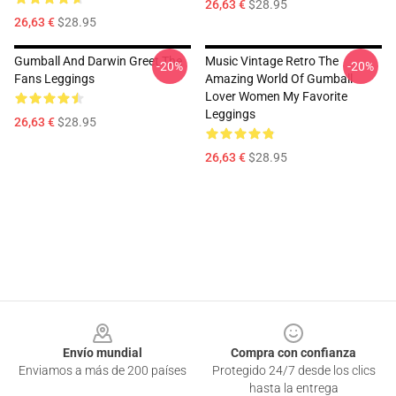
26,63 €
$28.95
26,63 €
$28.95
Gumball And Darwin Greet The
Music Vintage Retro The
-20%
-20%
Fans Leggings
Amazing World Of Gumball
Lover Women My Favorite
Leggings
26,63 €
$28.95
26,63 €
$28.95
Footer
Envío mundial
Compra con confianza
Enviamos a más de 200 países
Protegido 24/7 desde los clics
hasta la entrega