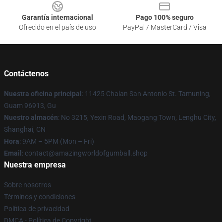
Garantía internacional
Pago 100% seguro
Ofrecido en el país de uso
PayPal / MasterCard / Visa
Contáctenos
Nuestra oficina principal
: 11425 Chalan San Antonio St. Tamuning,
Guam 96913, Gu
Nuestro almacén
: No 3215, Yexin Road, Maogang Town, Lenghu City,
Shanghai, CN
Hora
: 9AM – 5PM (Mon – Fri)
Email
: contact@amazingworldofgumball.shop
Nuestra empresa
Sobre nosotros
Términos y condiciones
Política de privacidad
DMCA - Política de Copyright