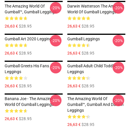
The Amazing World Of
Darwin Watterson The Amazing
-20%
-20%
Gumball™, Gumball Leggings
World Of Gumball Leggings
26,63 €
$28.95
26,63 €
$28.95
Gumball Art 2020 Leggings
Gumball Leggings
-20%
-20%
26,63 €
$28.95
26,63 €
$28.95
Gumball Greets His Fans
Gumball Adult Child Toddler
-20%
-20%
Leggings
Leggings
26,63 €
$28.95
26,63 €
$28.95
Banana Joe - The Amazing
The Amazing World Of
-20%
-20%
World Of Gumball Leggings
Gumball™, Gumball And Darwin
Leggings
26,63 €
$28.95
26,63 €
$28.95