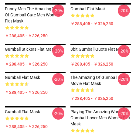
Funny Men The Amazing World
Gumball Flat Mask
-20%
-20%
Of Gumball Cute Men Women
Flat Mask
￥288,405 - ￥326,250
￥288,405 - ￥326,250
Gumball Stickers Flat Mask
8bit Gumball Quote Flat Mask
-20%
-20%
￥288,405 - ￥326,250
￥288,405 - ￥326,250
Gumball Flat Mask
The Amazing Of Gumball The
-20%
-20%
Movie Flat Mask
￥288,405 - ￥326,250
￥288,405 - ￥326,250
Gumball Flat Mask
Playing The Amazing World Of
-20%
-20%
Gumball Lover Men Women Flat
Mask
￥288,405 - ￥326,250