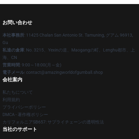
お問い合わせ
本社事務所
: 11425 Chalan San Antonio St. Tamuning, グアム 96913,
Gu
私達の倉庫
: No. 3215、Yexinの道、Maogangの町、Lenghu都市、上
海、CN
営業時間
: 9:00～18:00(月～金)
電子メール
: contact@amazingworldofgumball.shop
会社案内
私たちについて
利用規約
プライバシーポリシー
DMCA - 著作権ポリシー
カリフォルニアSB657: サプライチェーンの透明性法
当社のサポート