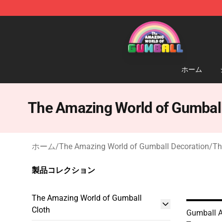
The Amazing World of Gumball Store - Official The 
ホーム
The Amazing World of Gumball
ホーム
/
The Amazing World of Gumball Decoration
/
Th
製品コレクション
The Amazing World of Gumball
Cloth
Gumball A