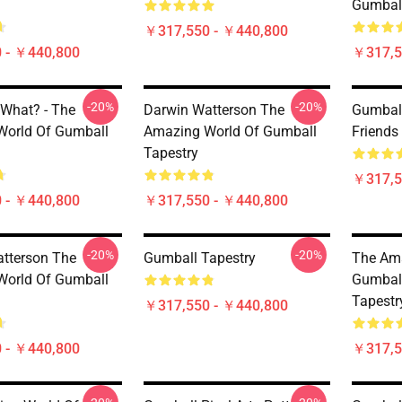
Gumball
￥317,550 - ￥440,800
 - ￥440,800
￥317,5
-20%
-20%
What? - The
Darwin Watterson The
Gumball
World Of Gumball
Amazing World Of Gumball
Friends
Tapestry
￥317,5
 - ￥440,800
￥317,550 - ￥440,800
-20%
-20%
tterson The
Gumball Tapestry
The Ama
World Of Gumball
Gumball
Tapestr
￥317,550 - ￥440,800
 - ￥440,800
￥317,5