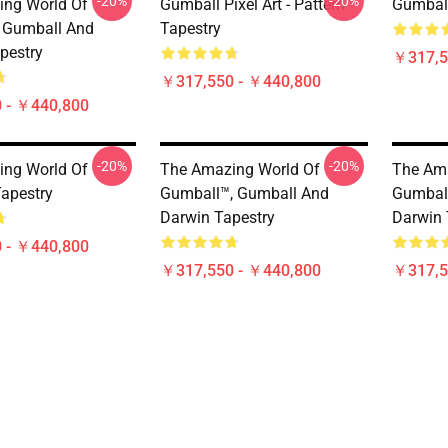
-20%
-20%
ng World Of
Gumball Pixel Art - Pattern
Gumball
 Gumball And
Tapestry
pestry
￥317,5
￥317,550 - ￥440,800
 - ￥440,800
-20%
-20%
ng World Of
The Amazing World Of
The Ama
apestry
Gumball™, Gumball And
Gumbal
Darwin Tapestry
Darwin 
 - ￥440,800
￥317,550 - ￥440,800
￥317,5