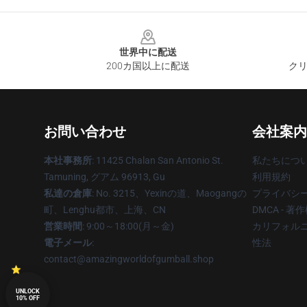
Footer
世界中に配送
200カ国以上に配送
クリ
お問い合わせ
会社案内
本社事務所
: 11425 Chalan San Antonio St.
私たちにつ
Tamuning, グアム 96913, Gu
利用規約
私達の倉庫
: No. 3215、Yexinの道、Maogangの
プライバシ
町、Lenghu都市、上海、CN
DMCA - 
営業時間
: 9:00～18:00(月～金)
カリフォルニ
電子メール
:
性法
contact@amazingworldofgumball.shop
UNLOCK
10% OFF