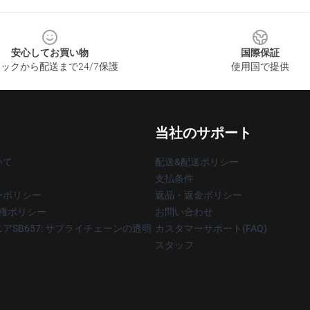
安心してお買い物
国際保証
ックから配送まで24/7保護
使用国で提供
当社のサポート
いて
配送&配送ポリシー
支払条件
ーポリシー
返品・返金ポリシー
著作権ポリシー
お問い合わせ
アSB657: サプライチェーンの透明
カスタマーサポート(FAQ)
スタッフ