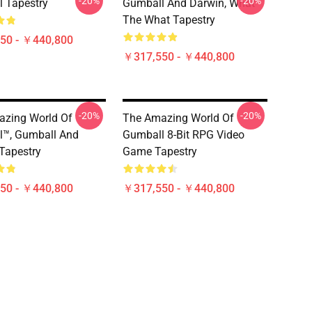
-20%
-20%
 Tapestry
Gumball And Darwin, What
The What Tapestry
50 - ￥440,800
￥317,550 - ￥440,800
-20%
-20%
zing World Of
The Amazing World Of
l™, Gumball And
Gumball 8-Bit RPG Video
Tapestry
Game Tapestry
50 - ￥440,800
￥317,550 - ￥440,800