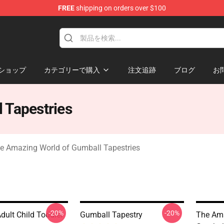
FREE
shipping on orders over $100
Amazing World of Gumball Merchandise Shop
ショップ
カテゴリーで購入
注文追跡
ブログ
お
 Tapestries
e Amazing World of Gumball Tapestries
-20%
-20%
dult Child Toddler
Gumball Tapestry
The Ama