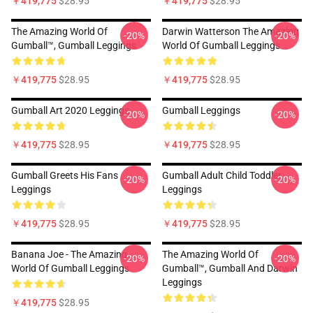
￥419,775
$28.95
￥419,775
$28.95
The Amazing World Of
Darwin Watterson The Amazing
-20%
-20%
Gumball™, Gumball Leggings
World Of Gumball Leggings
￥419,775
$28.95
￥419,775
$28.95
Gumball Art 2020 Leggings
Gumball Leggings
-20%
-20%
￥419,775
$28.95
￥419,775
$28.95
Gumball Greets His Fans
Gumball Adult Child Toddler
-20%
-20%
Leggings
Leggings
￥419,775
$28.95
￥419,775
$28.95
Banana Joe - The Amazing
The Amazing World Of
-20%
-20%
World Of Gumball Leggings
Gumball™, Gumball And Darwin
Leggings
￥419,775
$28.95