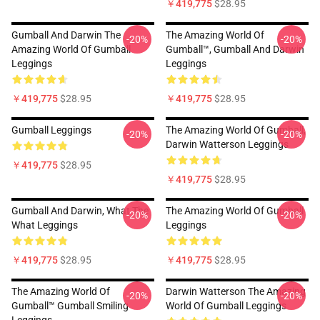
￥419,775
$28.95
Gumball And Darwin The
The Amazing World Of
-20%
-20%
Amazing World Of Gumball
Gumball™, Gumball And Darwin
Leggings
Leggings
￥419,775
$28.95
￥419,775
$28.95
Gumball Leggings
The Amazing World Of Gumball,
-20%
-20%
Darwin Watterson Leggings
￥419,775
$28.95
￥419,775
$28.95
Gumball And Darwin, What The
The Amazing World Of Gumball
-20%
-20%
What Leggings
Leggings
￥419,775
$28.95
￥419,775
$28.95
The Amazing World Of
Darwin Watterson The Amazing
-20%
-20%
Gumball™ Gumball Smiling
World Of Gumball Leggings