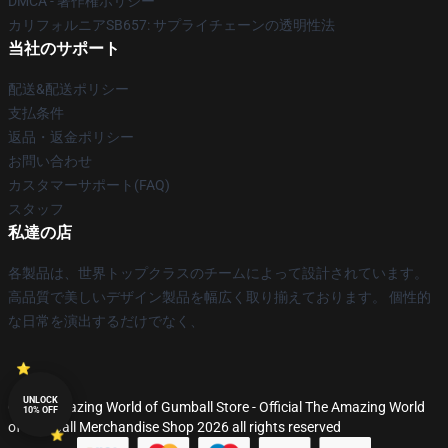
DMCA - 著作権ポリシー
カリフォルニアSB657: サプライチェーンの透明性法
当社のサポート
配送&配送ポリシー
支払条件
返品・返金ポリシー
お問い合わせ
カスタマーサポート(FAQ)
スタッフ
私達の店
各製品は、世界トップクラスのチームによって設計されています。
高品質で美しいデザイン製品を幅広く取り揃えております。 個性的
な日常を演出するだけでなく、
UNLOCK
© The Amazing World of Gumball Store - Official The Amazing World
10% OFF
of Gumball Merchandise Shop 2026 all rights reserved