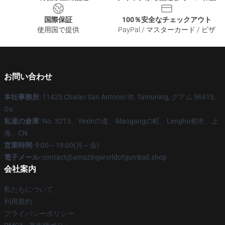
国際保証
100％安全なチェックアウト
使用国で提供
PayPal / マスターカード / ビザ
お問い合わせ
本社事務所
: 11425 Chalan San Antonio St. Tamuning, グアム 96913,
Gu
私達の倉庫
: No. 3215、Yexinの道、Maogangの町、Lenghu都市、上
海、CN
営業時間
: 9:00～18:00(月～金)
電子メール
: contact@amazingworldofgumball.shop
会社案内
私たちについて
利用規約
プライバシーポリシー